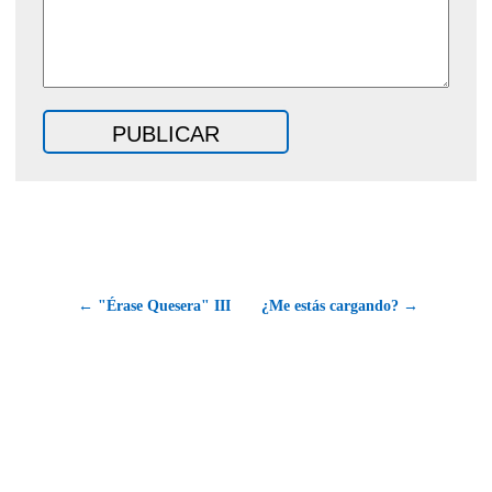
← "Érase Quesera" III
¿Me estás cargando? →